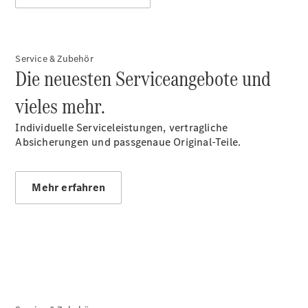
Gewerbekunden
Finanzierung
Privatkunden
Finanzierung
Service & Zubehör
Gewerbekunden
Die neuesten Serviceangebote und
Kurzfristig
verfügbare
vieles mehr.
Angebote
V-Klasse
Individuelle Serviceleistungen, vertragliche
V-Klasse
Absicherungen und passgenaue Original-Teile.
Marco Polo
Limousinen
Mehr erfahren
Der
elektrische
CLA mit EQ-
Technologie