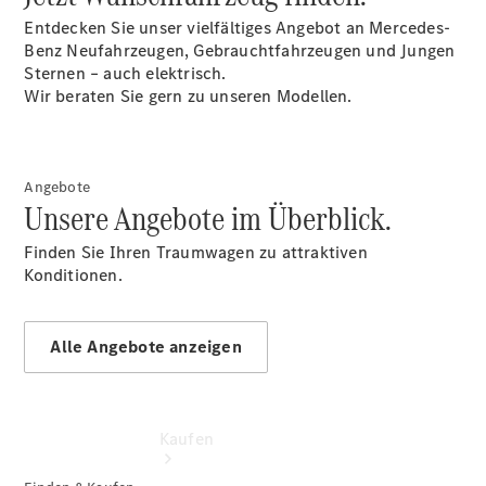
vereinbaren
Entdecken Sie unser vielfältiges Angebot an Mercedes-
Servicetermin
Benz Neufahrzeugen, Gebrauchtfahrzeugen und Jungen
buchen
Sternen – auch elektrisch.
Probefahrt
Wir beraten Sie gern zu unseren Modellen.
vereinbaren
Konfigurator
Modellübersicht
Tel: +49
Angebote
7361 5703
Unsere Angebote im Überblick.
0
Finden Sie Ihren Traumwagen zu attraktiven
Konditionen.
Alle Angebote anzeigen
Kaufen