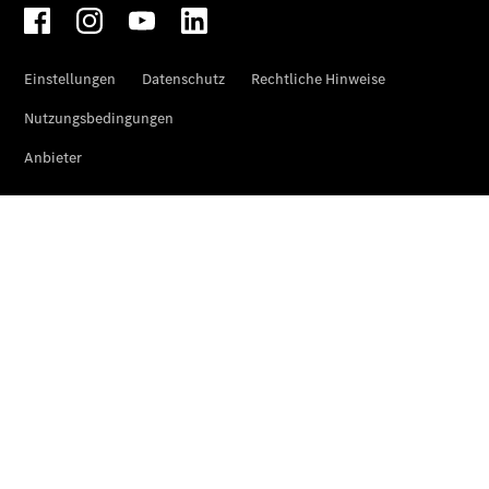
Maybach
EQS SUV –
elektrisch
Der neue
GLB
Der neue
GLB –
elektrisch
Der neue
GLC SUV –
elektrisch
GLC SUV
GLC Coupé
GLE SUV
GLE Coupé
GLS
Mercedes-
Maybach
GLS
G-Klasse
T-Modelle