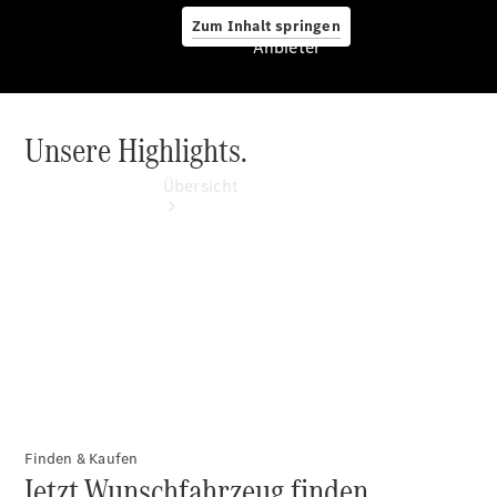
Zum Inhalt springen
Anbieter
Unsere Highlights.
Anbieter
Übersicht
Startseite
Ansprechpartner
finden
Beratung
vereinbaren
Finden & Kaufen
Jetzt Wunschfahrzeug finden.
Servicetermin