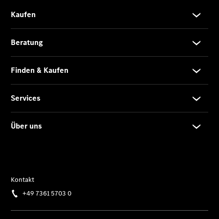
Klasse
SUVs
Der neue
GLA
Der neue
elektrische
GLA
EQA –
elektrisch
EQE SUV –
elektrisch
EQS SUV –
elektrisch
G-Klasse –
elektrisch
Mercedes-