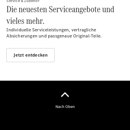
Service & Zubehör
Der neue
Die neuesten Serviceangebote und
CLA
EQE
vieles mehr.
Limousine -
elektrisch
Individuelle Serviceleistungen, vertragliche
EQS
Absicherungen und passgenaue Original-Teile.
Limousine -
elektrisch
C-Klasse
Jetzt entdecken
Limousine
C-Klasse
Limousine -
elektrisch
E-Klasse
Limousine
S-Klasse
Limousine
S-Klasse
Lang
Mercedes-
Maybach S-