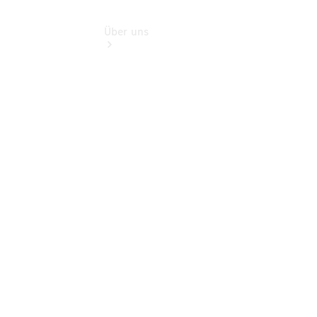
Über uns
Standorte
Kontakt
Ansprechpartner
Probefahrt
vereinbaren
Kontaktformular