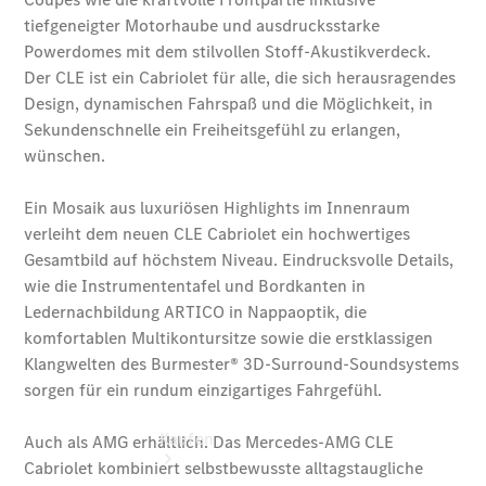
vereinbaren
Servicetermin
buchen
Probefahrt
vereinbaren
Konfigurator
Modellübersicht
Tel: +49
7361 5703
0
Kaufen