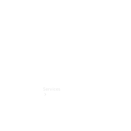
elektrisch
Mercedes-
Benz
Online
Store
Services