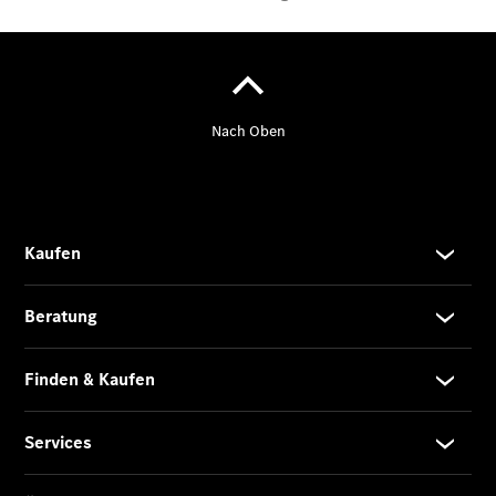
Der
brandneue
CLA
Shooting
Brake
Der
elektrische
CLA
Shooting
Brake
CLA
Shooting
Brake
C-Klasse T-
Modell