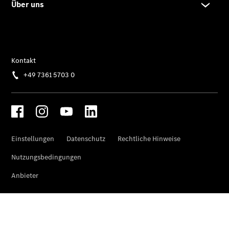
E-Klasse T-
Modell
Kompaktwagen
A-Klasse
Kompaktlimousine
B-Klasse
Coupés
CLA Coupé
CLE Coupé
Mercedes-