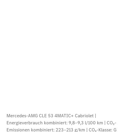
GLB
Der neue
GLB –
elektrisch
Der neue
GLC SUV –
elektrisch
GLC SUV
GLC Coupé
GLE SUV
GLE Coupé
GLS
Mercedes-
Maybach
GLS
G-Klasse
T-Modelle
/ Kombis