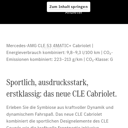
Zum Inhalt springen
Anbieter
Anbieter
Übersicht
Startseite
Ansprechpartner
finden
Beratung
vereinbaren
Servicetermin