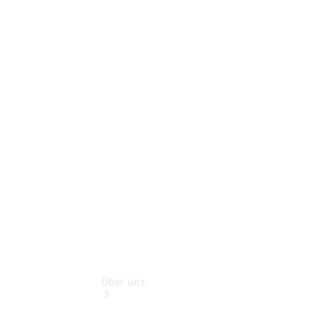
Online
Store
Gebrauchtwagensuche
Finanzdienste
Digitale
Extras
Sofort
verfügbar:
Unsere
Gebrauchten
Über uns