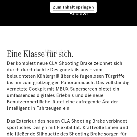
Zum Inhalt springen
Anbieter
Anbieter
Eine Klasse für sich.
Übersicht
Der komplett neue CLA Shooting Brake zeichnet sich
durch durchdachte Designdetails aus – vom
beleuchteten Kühlergrill über die fugenlosen
Türgriffe
bis hin zum großzügigen Panoramadach. Das vollständig
vernetzte Cockpit mit MBUX
Superscreen
bietet ein
umfassendes digitales Erlebnis und die neue
Startseite
Benutzeroberfläche läutet eine aufregende Ära der
Ansprechpartner
Intelligenz in Fahrzeugen ein.
finden
Beratung
Das Exterieur des neuen CLA Shooting Brake verbindet
vereinbaren
sportliches Design mit Flexibilität. Kraftvolle Linien und
Servicetermin
die fließende Silhouette des Shooting Brake sorgen für