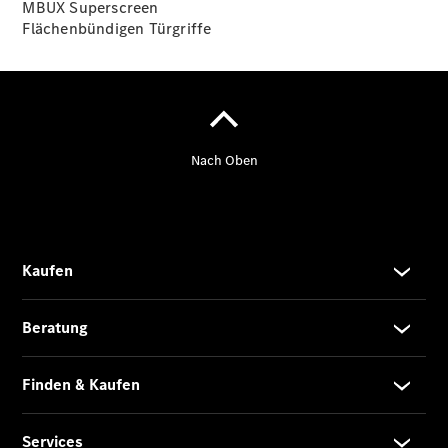
MBUX
Superscreen
Flächenbündigen
Türgriffe
Übersicht
140 Jahre
Innovation
Mercedes-
Benz
Store
Neuwagenangebote
Leasing
Privatkunden
Leasing