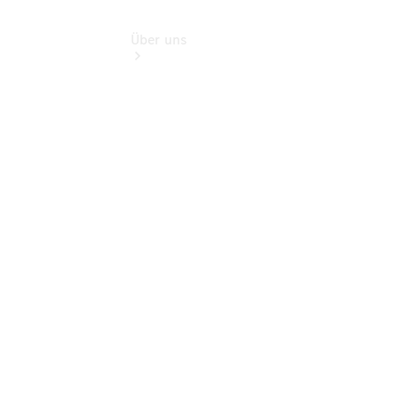
Über uns
Standorte
Kontakt
Ansprechpartner
Probefahrt
vereinbaren
Kontaktformular