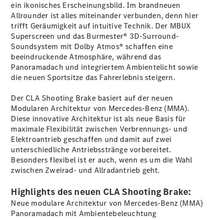
vereinbaren
ein ikonisches Erscheinungsbild. Im brandneuen
Servicetermin
Allrounder ist alles miteinander verbunden, denn hier
buchen
trifft Geräumigkeit auf intuitive Technik. Der MBUX
Probefahrt
Superscreen
und das Burmester® 3D-Surround-
vereinbaren
Soundsystem mit Dolby
Atmos®
schaffen eine
Konfigurator
beeindruckende Atmosphäre, während das
Modellübersicht
Panoramadach und integriertem
Ambientelicht
sowie
Tel: +49
die neuen
Sportsitze
das Fahrerlebnis steigern.
7361 5703
0
Der CLA Shooting Brake basiert auf der neuen
Modularen Architektur von Mercedes-Benz (MMA).
Diese innovative Architektur ist als neue Basis für
maximale Flexibilität zwischen Verbrennungs- und
Elektroantrieb geschaffen und damit auf zwei
unterschiedliche Antriebsstränge vorbereitet.
Besonders flexibel ist er auch, wenn es um die Wahl
zwischen Zweirad- und Allradantrieb
geht
.
Highlights des neuen CLA Shooting Brake:
Kaufen
Neue modulare Architektur von Mercedes-Benz (MMA)
Panoramadach mit
Ambientebeleuchtung