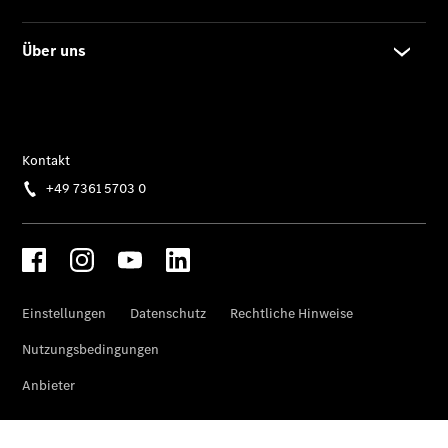
Gewerbekunden
Finanzierung
Privatkunden
Finanzierung
Gewerbekunden
Kurzfristig
verfügbare
Angebote
V-Klasse
V-Klasse
Marco Polo
Limousinen
Der
elektrische
CLA mit EQ-
Technologie