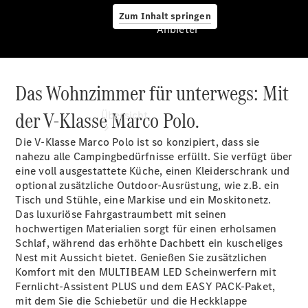
Zum Inhalt springen
Anbieter
Das Wohnzimmer für unterwegs: Mit
Anbieter
der V-Klasse Marco Polo.
Übersicht
Die V-Klasse Marco Polo ist so konzipiert, dass sie
nahezu alle Campingbedürfnisse erfüllt. Sie verfügt über
eine voll ausgestattete Küche, einen Kleiderschrank und
optional zusätzliche Outdoor-Ausrüstung, wie z.B. ein
Tisch und Stühle, eine Markise und ein
Moskitonetz.
Das luxuriöse Fahrgastraumbett mit seinen
Startseite
hochwertigen Materialien sorgt für einen erholsamen
Ansprechpartner
Schlaf, während das erhöhte Dachbett ein kuscheliges
finden
Nest mit Aussicht bietet. Genießen Sie zusätzlichen
Beratung
Komfort mit den MULTIBEAM LED Scheinwerfern mit
vereinbaren
Fernlicht-Assistent
PLUS
und dem EASY
PACK-Paket,
Servicetermin
mit dem Sie die Schiebetür und die Heckklappe