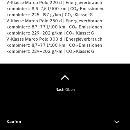
V-Klasse Marco Polo 220 d | Energieverbrauch
kombiniert: 8,6‒7,5 l/100 km | CO₂-Emissionen
kombiniert: 225‒197 g/km | CO₂-Klasse:
G
V-Klasse Marco Polo 250 d | Energieverbrauch
kombiniert: 8,7‒7,7 l/100 km | CO₂-Emissionen
kombiniert: 229‒202 g/km | CO₂-Klasse:
G
Übersicht
V-Klasse Marco Polo 300 d | Energieverbrauch
140 Jahre
kombiniert: 8,7‒7,7 l/100 km | CO₂-Emissionen
Innovation
kombiniert: 229‒202 g/km | CO₂-Klasse:
G
Mercedes-
Benz
Store
Neuwagenangebote
Leasing
Privatkunden
Leasing