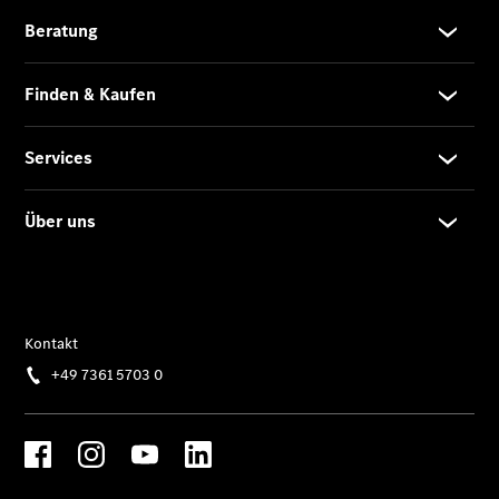
Gewerbekunden
Finanzierung
Privatkunden
Finanzierung
Gewerbekunden
Kurzfristig
verfügbare
Angebote
V-Klasse
V-Klasse
Marco Polo
Limousinen
Der
elektrische
CLA mit EQ-
Technologie