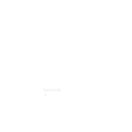
elektrisch
Mercedes-
Benz
Online
Store
Services