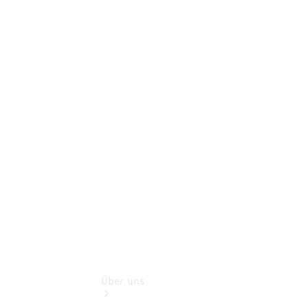
Online
Store
Gebrauchtwagensuche
Finanzdienste
Digitale
Extras
Sofort
verfügbar:
Unsere
Gebrauchten
Über uns