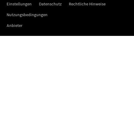
Der neue
CLA
EQE
Limousine -
elektrisch
EQS
Limousine -
elektrisch
C-Klasse
Limousine
C-Klasse
Limousine -
elektrisch
E-Klasse
Limousine
S-Klasse
Limousine
S-Klasse
Lang
Mercedes-
Maybach S-