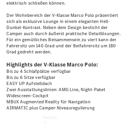
vereinbaren
elektrisch schließen können.
Servicetermin
buchen
Der Wohnbereich der V-Klasse Marco Polo präsentiert
Probefahrt
sich als exklusive Lounge in einem eleganten Hell-
vereinbaren
Dunkel-Kontrast. Neben dem Design besticht der
Konfigurator
Camper auch durch äußerst praktische Detaillösungen.
Modellübersicht
Für ein gemütliches Beisammensein zu viert kann der
Tel: +49
Fahrersitz um 140 Grad und der Beifahrersitz um 180
7361 5703
Grad gedreht werden.
0
Highlights der V-Klasse Marco Polo:
Bis zu 4 Schlafplätze verfügbar
Bis zu 6 Sitze verfügbar
EASY UP
Aufstelldach
Zwei Ausstattungslinien: AMG Line, Night-Paket
Widescreen-Cockpit
MBUX Augmented Reality für
Navigation
AIRMATIC plus
Camper-Niveauregulierung
Kaufen