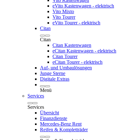
Vito Kastenwagen
eVito Kastenwagen - elektrisch
Vito Mixto
Vito Tourer
eVito Tourer - elektrisch
Citan
Citan
Citan Kastenwagen
eCitan Kastenwagen - elektrisch
Citan Tourer
eCitan Tourer - elektrisch
Auf- und Umbaulösungen
Junge Sterne
Digitale Extras
Menü
Services
Services
Übersicht
Finanzdienste
Mercedes-Benz Rent
Reifen & Kompletträder