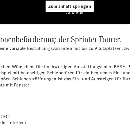
Zum Inhalt springen
Anbieter
sonenbeförderung: der Sprinter Tourer.
Anbieter
r eine variable Bestuhlungsvarianten mit bis zu 9 Sitzplätzen,
Übersicht
nlichen Wünschen. Die hochwertigen Ausstattungslinien BASE, 
eispiel mit beidseitigen Schiebetüren für ein bequemes Ein- u
en Schiebetüröffnungen ist das Ein- und Aussteigen für Ihr
ts mit Fenster.
Startseite
Modellübersicht
Servicetermin
buchen
SELECT
Probefahrt
 im Interieur
vereinbaren