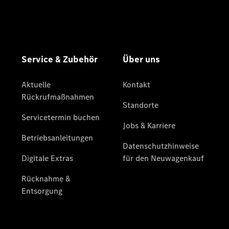
Gewerbekunden
Finanzierung
Privatkunden
Finanzierung
Gewerbekunden
Mercedes-
Benz
Store
Gebrauchtwagensuche
Elektrotransporter
Sprinter
Sprinter
Kastenwagen
eSprinter
Kastenwagen
- elektrisch