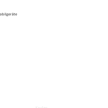
Konfigurator
Ansprechpartner
finden
obilgeräte
Probefahrt
vereinbaren
Beratung
vereinbaren
Servicetermin
vereinbaren
Tel: +49
7361 5703
0
Kaufen