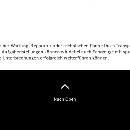
Gewerbekunden
Finanzierung
Privatkunden
Finanzierung
Gewerbekunden
Mercedes-
Benz
Store
einer Wartung, Reparatur oder technischen Panne Ihres Transp
Gebrauchtwagensuche
hen Aufgabenstellungen können wir dabei auch Fahrzeuge mit sp
Elektrotransporter
ne Unterbrechungen erfolgreich weiterführen können.
Sprinter
Sprinter
Kastenwagen
eSprinter
Kastenwagen
- elektrisch