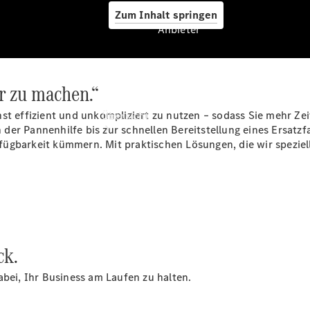
Zum Inhalt springen
Anbieter
er zu machen.“
Anbieter
st effizient und unkompliziert zu nutzen – sodass Sie mehr Zeit
Übersicht
der Pannenhilfe bis zur schnellen Bereitstellung eines Ersatz
fügbarkeit kümmern. Mit praktischen Lösungen, die wir spezi
Startseite
Modellübersicht
ck.
Servicetermin
buchen
abei, Ihr Business am Laufen zu halten.
Probefahrt
vereinbaren