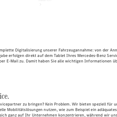
Übersicht
Neuwagenangebote
 komplette Digitalisierung unserer Fahrzeugannahme: von der A
abe erfolgen direkt auf dem Tablet Ihres Mercedes-Benz Servi
per E-Mail zu. Damit haben Sie alle wichtigen Informationen übe
Übersicht
Transporter
ice.
Highlights
Leasing
vicepartner zu bringen? Kein Problem. Wir bieten speziell für
Privatkunden
elle Mobilitätslösungen nutzen, wie zum Beispiel ein adäquates 
Leasing
er sich ganz auf Ihr Unternehmen konzentrieren, während wir u