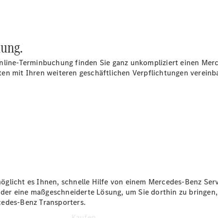
Konfigurator
Ansprechpartner
finden
Probefahrt
ung.
vereinbaren
Beratung
nline-Terminbuchung finden Sie ganz unkompliziert einen Merc
vereinbaren
en mit Ihren weiteren geschäftlichen Verpflichtungen vereinba
Servicetermin
vereinbaren
Tel: +49
7361 5703
0
glicht es Ihnen, schnelle Hilfe von einem Mercedes-Benz Serv
g oder eine maßgeschneiderte Lösung, um Sie dorthin zu bringen
cedes-Benz Transporters.
Kaufen