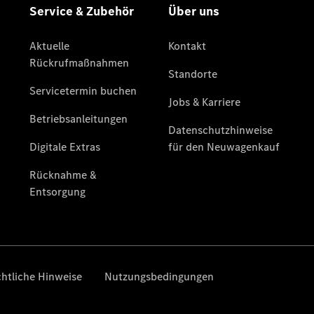
Sprinter
Tourer
Sprinter
Pritschenfahrzeug
eSprinter
Pritschenfahrzeug
- elektrisch
Sprinter
Fahrgestell
eSprinter
Fahrgestell
- elektrisch
Vito
Vito
Kastenwagen