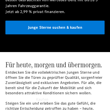
vereinbaren
Jahren
Fahrzeuggarantie.
Servicetermin
Jetzt ab 2,99 % privat
finanzieren.
buchen
Probefahrt
vereinbaren
Junge Sterne suchen & kaufen
Konfigurator
Modellübersicht
Tel: +49
7361 5703
0
Für heute, morgen und übermorgen.
Entdecken Sie die vollelektrischen Jungen Sterne und
öffnen Sie die Türen zu geprüfter Qualität, sorgenfreier
Zuverlässigkeit und exklusiven Angeboten. Für alle, die
bereit sind für die Zukunft der Mobilität und sich
besonders attraktive Konditionen sichern wollen.
Kaufen
Steigen Sie ein und erleben Sie das gute Gefühl, die
richtige Entscheidung getroffen zu haben – heute,