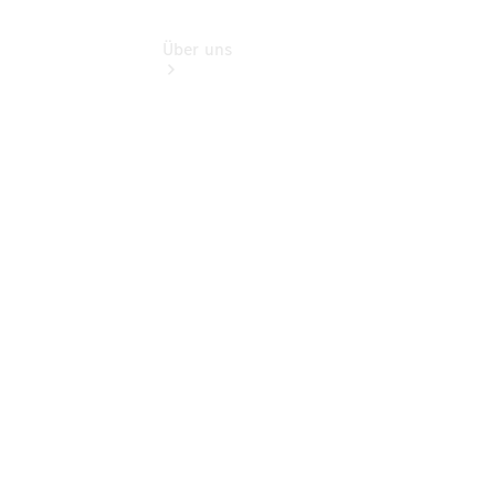
Über uns
Standorte
Kontakt
Ansprechpartner
Probefahrt
vereinbaren
Kontaktformular