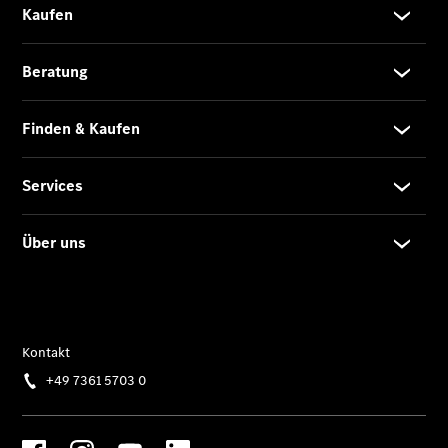
Der neue
CLA
EQE
Limousine -
elektrisch
EQS
Limousine -
elektrisch
C-Klasse
Limousine
C-Klasse
Limousine -
elektrisch
E-Klasse
Limousine
S-Klasse
Limousine
S-Klasse
Lang
Mercedes-
Maybach S-