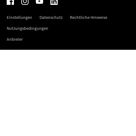
Klasse
SUVs
Der neue
GLA
Der neue
elektrische
GLA
EQA –
elektrisch
EQE SUV –
elektrisch
EQS SUV –
elektrisch
G-Klasse –
elektrisch
Mercedes-