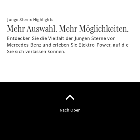
Gewerbekunden
Finanzierung
Privatkunden
Junge Sterne Highlights
Finanzierung
Mehr Auswahl. Mehr Möglichkeiten.
Gewerbekunden
Kurzfristig
Entdecken Sie die Vielfalt der Jungen Sterne von
verfügbare
Mercedes-Benz und erleben Sie Elektro-Power, auf die
Angebote
Sie sich verlassen können.
V-Klasse
V-Klasse
Marco Polo
Limousinen
Der
elektrische
CLA mit EQ-
Technologie