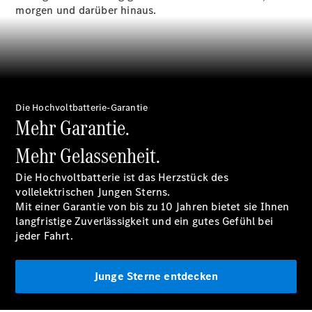
morgen und darüber hinaus.
Übersicht
140 Jahre
Die Hochvoltbatterie-Garantie
Innovation
Mehr Garantie.
Mercedes-
Benz
Mehr Gelassenheit.
Store
Neuwagenangebote
Die Hochvoltbatterie ist das Herzstück des
vollelektrischen Jungen Sterns.
Mit einer
Garantie
von bis zu 10 Jahren bietet sie Ihnen
langfristige Zuverlässigkeit und ein gutes Gefühl bei
jeder Fahrt.
Leasing
Junge Sterne entdecken
Privatkunden
Leasing