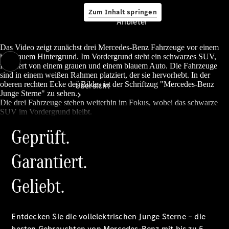
Zum Inhalt springen
Anbieter
Das Video zeigt zunächst drei Mercedes-Benz Fahrzeuge vor einem
hellblauem Hintergrund. Im Vordergrund steht ein schwarzes SUV,
flankiert von einem grauen und einem blauem Auto. Die Fahrzeuge
Anbieter
sind in einem weißen Rahmen platziert, der sie hervorhebt. In der
oberen rechten Ecke des Bildes ist der Schriftzug "Mercedes-Benz
Übersicht
Junge Sterne" zu sehen.
Die drei Fahrzeuge stehen weiterhin im Fokus, wobei das schwarze
SUV im Vordergrund bleibt.
Geprüft.
Garantiert.
Startseite
Geliebt.
Ansprechpartner
finden
Beratung
vereinbaren
Entdecken Sie die vollelektrischen Junge Sterne – die
Servicetermin
besten Gebrauchten von Mercedes-Benz mit bis zu 5